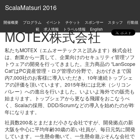
ScalaMatsuri 2016
開催概要
プログラム
イベント
チケット
スポンサー
スタッフ
行動規
範
求人情報
トラベル情報
English
MOTEX株式会社
私たちMOTEX（エムオーテックスと読みます）株式会社
は、創業から一貫して、企業向けのセキュリティ管理ソフ
トウェアの開発を行ってきました。主力商品の ”LanScope
Cat”はPC資産管理・ログ管理の分野で、おかげさまで国
内7,000社のお客様に導入いただき、10年連続トップシェ
アの評価を頂いています。2015年秋には北米（シリコン
バレー）への進出を行いました。いよいよ海外での販売も
始まります。トップシェアから更なる飛躍をおこなうべ
く、Scalaの採用、DDD/Scrumなどの導入を始めたのが昨
年になります。
社員数200名とまだまだ小さな会社ですが、開発拠点の新
大阪を中心に平均年齢30歳の若い社員が、毎日元気に開発
しています。一生懸命働いて、一生懸命遊ぶそんな会社で